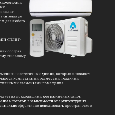
ехнологиям и
ный
я сплит-
значительную
ом для любого
вки сплит-
или обогрев
ему стильному
еменный и эстетичный дизайн, который позволяет
личаются компактными размерами, гладкими
 стильными элементами помещения.
делает их подходящими для различных типов
оены в потолок, в зависимости от архитектурных
симально эффективно использовать пространство и