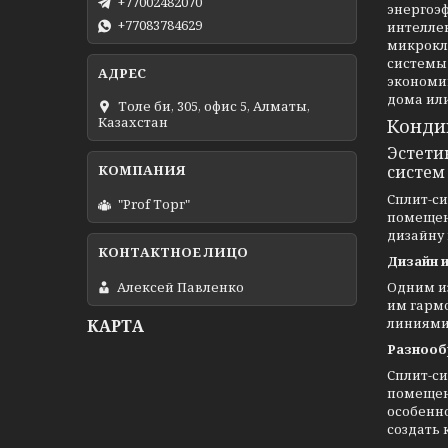
+77002482070
энергоэ
+77083784629
интелле
микрокл
системы 
экономию
дома или
Толе би, 305, офис 5, Алматы,
Казахстан
Конди
Эстети
систем
Сплит-с
"Prof Торг"
помещен
дизайну
Дизайн и
Алексей Павленко
Одним и
им гарм
линиями
КАРТА
Разнооб
Сплит-с
помещени
особенн
создать