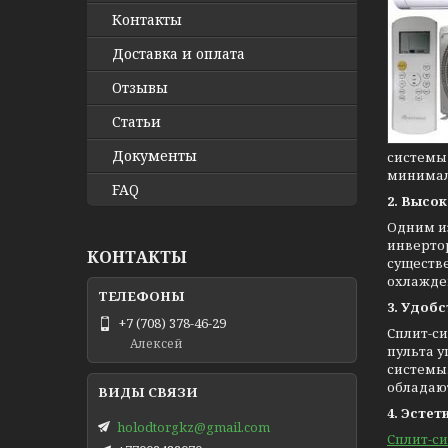
Контакты
Доставка и оплата
Отзывы
Статьи
Документы
системы
минимал
FAQ
2. Высо
Одним и
инвертор
КОНТАКТЫ
существе
охлажде
3. Удобс
+7 (708) 378-46-29
Сплит-с
Алексей
пульта 
системы.
обладаю
4. Эстет
holodtorgkz@gmail.com
Сплит-с