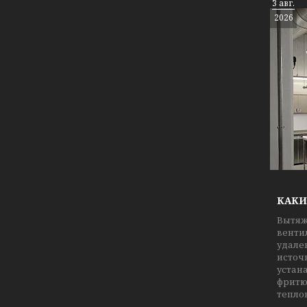
3 авг.
2026
КАКИ
Вытяж
венти
удале
источ
устан
фритю
тепло