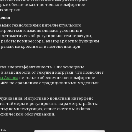
орые обеспечивают не только комфортное
ю энергии.
ления
выми технологиями интеллектуального
тироваться к изменяющимся условиям в
и автоматической регулировки температуры,
 работы компрессора. Благодаря этим функциям
фортный микроклимат в помещении при
кая энергоэффективность. Они оснащены
 зависимости от текущей нагрузки, что позволяет
ы Axioma
не только обеспечивают комфортное
30-40% по сравнению с традиционными моделями.
бслуживания. Интуитивно понятный интерфейс
вать таймеры и регулировать параметры работы
еству комплектующих, сплит-системы Axioma
ехническом обслуживании.
та,