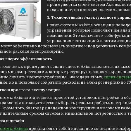
преимущества сплит-систем Axioma, кот
охлаждение, но и значительную экономи
1. Технологии интеллектуального управ
Сплит-системы Axioma оснащены передо
управления, которые позволяют им адап
помещении. Это включает в себя функци
управления вентиляцией и оптимизации
 могут эффективно использовать энергию и поддерживать ком
ьном расходе электроэнергии.
кая энергоэффективность
з ключевых преимуществ сплит-систем Axioma является их высо
ными компрессорами, которые регулируют скорость вращения в
нно снизить энергопотребление. Благодаря этому,
сплит-систем
ние, но и позволяют сократить расходы на электроэнергию до 
тво и простота эксплуатации
истемы Axioma отличаются простотой установки, настройки и о
управления позволяет легко выбирать режимы работы, настраи
 Кроме того, благодаря надежной конструкции и высокому кач
т длительным сроком службы и минимальной потребностью в т
ика и дизайн
истемы Axioma
представляют собой идеальное сочетание комфор