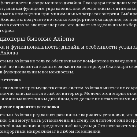
ффективности и современного дизайна. Благодаря передовым т
ктуальным функциям управления, они обеспечивают оптималь
имат в помещении при минимальных затратах энергии. Выбира
Axioma, вы получаете не только комфортное охлаждение, но и 
 на счетах за электроэнергию, что делает их идеальным выбор
 офиса.
ционеры бытовые Axioma
ка и функциональность: дизайн и особенности устано
 Axioma
истемы Axioma не только обеспечивают комфортное охлаждение 
ий, но и являются важным элементом интерьера благодаря сво
 и функциональным возможностям.
 эстетика
з ключевых преимуществ сплит-систем Axioma является их совр
онично вписываться в любой интерьер. Модели этой марки от
 и минималистичным дизайном, что делает их незаметными и
разие вариантов установки
истемы Axioma предлагают различные варианты установки, что 
й. Они могут быть установлены на стену, под потолок или встр
остей помещения и предпочтений владельца. Это позволяет мак
 комфортный микроклимат в любом помещении.