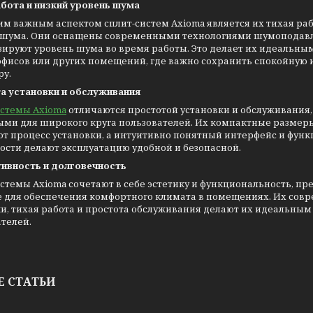
абота и низкий уровень шума
м важным аспектом сплит-систем Axioma является их тихая раб
 шума. Они оснащены современными технологиями шумоподавл
ируют уровень шума во время работы. Это делает их идеальны
 офисов или других помещений, где важно сохранить спокойную
ру.
а установки и обслуживания
истемы Axioma
отличаются простотой установки и обслуживания, 
ыми для широкого круга пользователей. Их компактные размеры
ют процесс установки, а интуитивно понятный интерфейс и фун
ости делают эксплуатацию удобной и безопасной.
ивность и долговечность
стемы Axioma сочетают в себе эстетику и функциональность, п
 для обеспечения комфортного климата в помещениях. Их совр
и, тихая работа и простота обслуживания делают их идеальным
телей.
Е СТАТЬИ