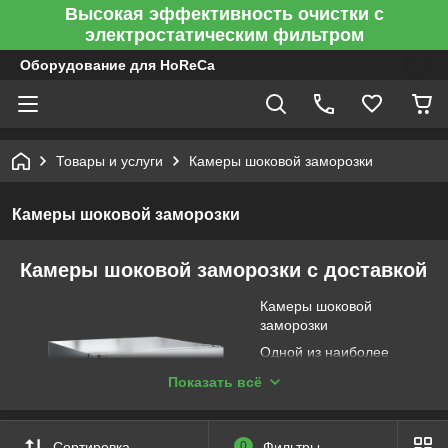
Высокая эффективность очистки с
электростатическим фильтром
Оборудование для HoReCa
Товары и услуги
Камеры шоковой заморозки
Камеры шоковой заморозки
Камеры шоковой заморозки с доставкой
Камеры шоковой
заморозки
Одной из наиболее
эффективных
Показать всё
технологий длительного
сохранения свежести
продовольственных
Сортировка
0
Фильтры
товаров является так