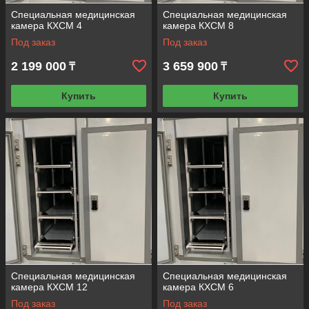
Доставка
Специальная медицинская
Специальная медицинская
камера КХСМ 4
камера КХСМ 8
Сбор товара и отправка выбранным
перевозчиком.
Под заказ
Под заказ
2 199 000
3 659 900
₸
₸
Купить
Купить
Prof Торг — медицинское холодильное
оборудование с гарантией
Большой ассортимент холодильных шкафов под
ваши нужды. Мы поможем вам подобрать
подходящую модель.
Переходите в каталог, чтобы сделать выбор и
оформить заказ, или свяжитесь менеджером для
получения консультации. Покупайте качество по
разумной стоимости.
Купить шкаф
Специальная медицинская
Специальная медицинская
камера КХСМ 12
камера КХСМ 6
Под заказ
Под заказ