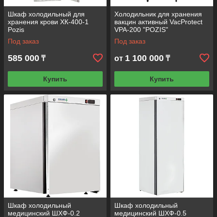
Шкаф холодильный для
Холодильник для хранения
хранения крови ХК-400-1
вакцин активный VacProtect
Pozis
VPA-200 "POZIS"
Надлежащее хранение
Под заказ
Под заказ
содержимого
585 000
1 100 000
₸
от
₸
Фармакологическая холодильная
Купить
Купить
техника решает вопрос хранения
лекарственных препаратов,
биологических образцов,
питательных сред, реагентов для
исследований. Рабочая температура,
согласно специфике оборудования,
располагается выше ноля градусов
по Цельсию и составляет +2…+23 °С.
Шкаф холодильный
Шкаф холодильный
Безопасная
медицинский ШХФ-0.2
медицинский ШХФ-0.5