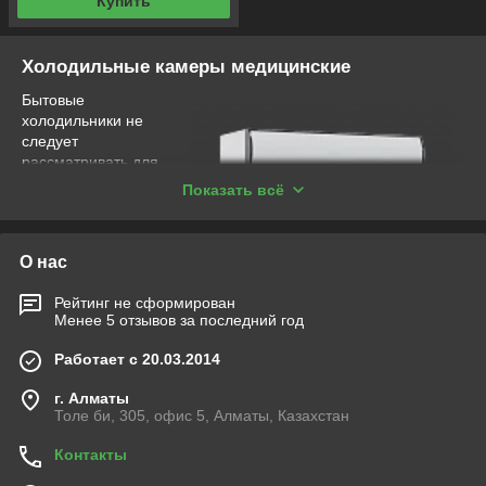
Купить
Холодильные камеры медицинские
Бытовые
холодильники не
следует
рассматривать для
профессионального
Показать всё
использования,
особенно когда речь
заходит о хранении
О нас
чувствительных к
температуре
Рейтинг не сформирован
компонентов,
Менее 5 отзывов за последний год
например,
лекарственных
Работает с 20.03.2014
препаратов.
Распространённое
г. Алматы
заблуждение
Толе би, 305, офис 5, Алматы, Казахстан
заключается в том,
что один холодильник ничем не хуже другого, ведь не так уж
Контакты
сложно обеспечить стабильную и равномерную температуру.