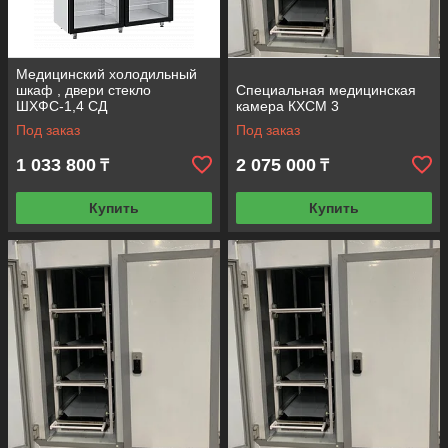
Заказ
Медицинский холодильный
Оформление заказа на сайте или по телефону.
шкаф , двери стекло
Специальная медицинская
ШХФС-1,4 СД
камера КХСМ 3
Под заказ
Под заказ
1 033 800
2 075 000
₸
₸
Купить
Купить
Предоплата
Внесение 100% оплаты любым удобным
способом.