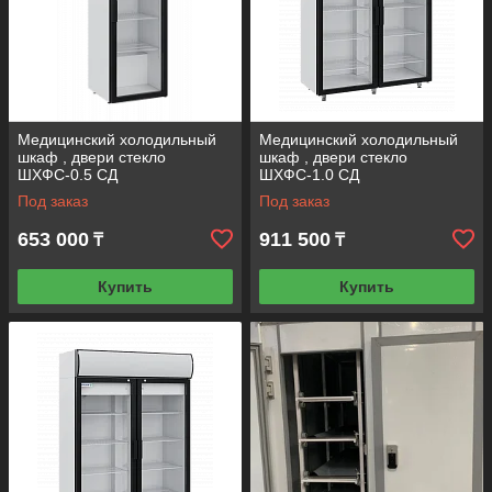
Комфортный сервис
В нашем магазине можно получить
профессиональную консультацию по
ассортименту, выбрать удобный способ
Медицинский холодильный
Медицинский холодильный
оплаты и доставки.
шкаф , двери стекло
шкаф , двери стекло
ШХФС-0.5 СД
ШХФС-1.0 СД
Под заказ
Под заказ
653 000
911 500
₸
₸
Приступить к выбору
Купить
Купить
Как мы работаем