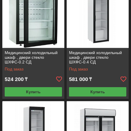
Доступная цена
За счет собственного производства и
дилерских договоренностей с иностранными
производителями предлагаем лучшую цену.
Медицинский холодильный
Медицинский холодильный
шкаф , двери стекло
шкаф , двери стекло
ШХФС-0.2 СД
ШХФС-0.4 СД
Под заказ
Под заказ
524 200
581 000
₸
₸
Оперативная доставка
В короткий срок доставляем любой объем
Купить
Купить
заказанной продукции, от одной единицы,
быстро принимаем заявки в работу.