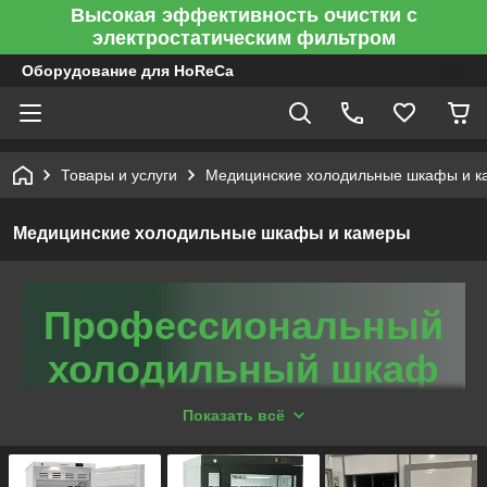
Высокая эффективность очистки с
электростатическим фильтром
Оборудование для HoReCa
Товары и услуги
Медицинские холодильные шкафы и к
Медицинские холодильные шкафы и камеры
Профессиональный
холодильный шкаф
для больниц и аптек
Показать всё
Медицинское холодильное