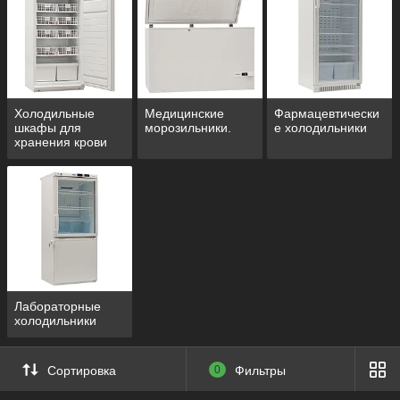
аптек
лабораторий
диагностических центров
ветеринарных клиник
образовательных учреждений (школьных,
Холодильные
Медицинские
Фармацевтически
дошкольных и профессиональных)
шкафы для
морозильники.
е холодильники
салонов красоты, косметологических кабинетов и др.
хранения крови
Лабораторные
холодильники
Сортировка
0
Фильтры