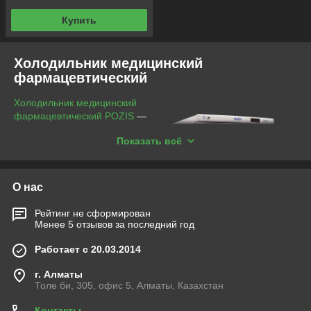
Купить
Холодильник медицинский
фармацевтический
Холодильник медицинский
фармацевтический POZIS
—
это устройство,
Показать всё
предназначенное для
безопасного хранения
лабораторных и
фармацевтических
О нас
препаратов при низких
температурах от +4°C до
Рейтинг не сформирован
+15°C. Купить холодильник
Менее 5 отзывов за последний год
медицинский POZIS можно
для использования в
Работает с 20.03.2014
оздоровительных
учреждениях, а также
г. Алматы
Толе би, 305, офис 5, Алматы, Казахстан
аптеках и исследовательских
лабораториях.
Контакты