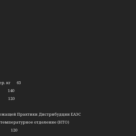
ер, кг 63
Вт 140
Вт 120
лежащей Практики Дистрибудции ЕАЭС
деление (НТО)
 Вт 120