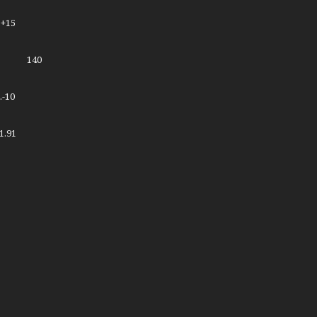
15
 Вт 140
10
91
3