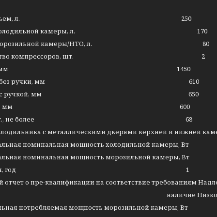
ий объем, л. 250
ем холодильной камеры, л. 170
м морозильной камеры/НТО, л. 80
ичество компрессоров, шт. 2
сота, мм 1450
бина без ручки, мм 610
бина с ручкой, мм 650
ирина, мм 600
са, кг., не более 68
олодильника с металлическими дверями верхней и нижней кам
альная номинальная мощность холодильной камеры, 
альная номинальная мощность морозильной камеры, 
рантия, год 1
й отчет о пре-квалификации на соответствие требованиям Над
ичие Низкотемпературное от
льная потребляемая мощность морозильной камеры,