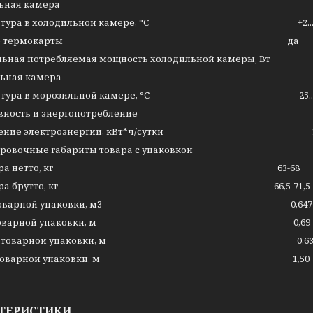
ьная камера
ратура в холодильной камере, °C +2...+
личие термокарты да
льная потребляемая мощность холодильной камеры,
ьная камера
ратура в морозильной камере, °C -25...-
вность и энергопотребление
бление электроэнергии, кВт*ч/сутки 1.
ровочные габариты товара с упаковкой
 товара нетто, кг 63-68
 товара брутто, кг 66,5-71,5
ем товарной упаковки, м3 0,647
на товарной упаковки, м 0,69
ина товарной упаковки, м 0,6
ота товарной упаковки, м 1,50
ТЕРИСТИКИ