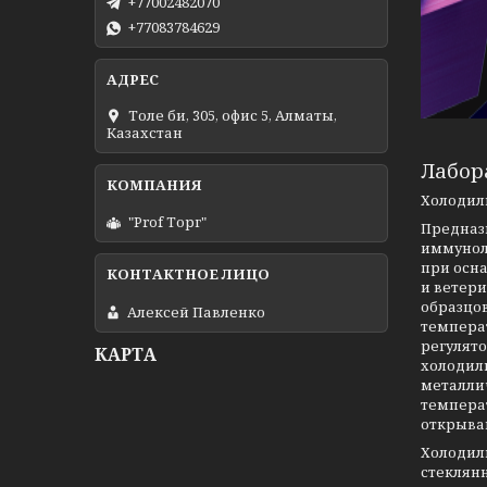
+77002482070
+77083784629
Толе би, 305, офис 5, Алматы,
Казахстан
Лабор
Холодил
"Prof Торг"
Предназ
иммуноло
при осн
и ветер
образцов
Алексей Павленко
температ
регулят
КАРТА
холодил
металли
темпера
открыва
Холодил
стеклянн