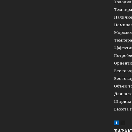
Холодил
Темпе
На
Номина
Морозил
Темпе
Эффекти
Потре
Ориенти
Вес
Вес
Объ
Дли
Шир
Выс
ХАРАК