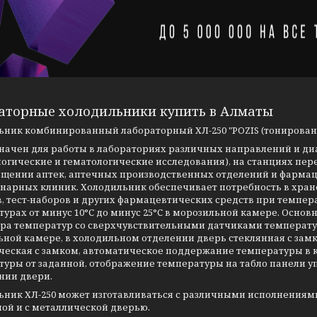
аторные холодильники купить в Алматы
ьник комбинированный лабораторный ХЛ-250 "POZIS (тонирован
начен для работы в лабораториях различных направлений и диа
гические и гематологические исследования), на станциях пере
ащении аптек, аптечных производственных отделений и фарма
инарных клиник. Холодильник обеспечивает потребность в хран
, тест-наборов и других фармацевтических средств при температ
урах от минус 10°С до минус 25°С в морозильной камере. Осно
ора температур со сверхчувствительными датчиками температу
ьной камере, в холодильном отделении дверь стеклянная с зам
ческая с замком, автоматическое поддержание температуры в 
туры от заданной, отображение температуры на табло панели у
нии двери.
ьник ХЛ-250 может изготавливаться с различными исполнениям
ой и с металлической дверью.