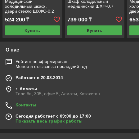
Медицинский
Шкаф холодильный
Мед
холодильный шкаф ,
медицинский ШХФ-0.7
холо
двери стекло ШХФС-0.2
двер
СД
СД
524 200
739 000
653
₸
₸
Купить
Купить
О нас
Рейтинг не сформирован
Менее 5 отзывов за последний год
Работает с 20.03.2014
г. Алматы
Толе би, 305, офис 5, Алматы, Казахстан
Контакты
Сегодня работает с 09:00 до 17:00
Показать весь график работы