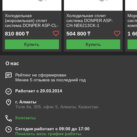
Холодильная
Холодильная сплит
Моро
(морозильная) сплит
система DONPER ASP-
сист
система DONPER ASP-СL-
СH-NE6213CK-1
комп
NCT2212CK-1
ASP
810 800
504 800
1 6
₸
₸
Купить
Купить
О нас
Рейтинг не сформирован
Менее 5 отзывов за последний год
Работает с 20.03.2014
г. Алматы
Толе би, 305, офис 5, Алматы, Казахстан
Контакты
Сегодня работает с 09:00 до 17:00
Показать весь график работы