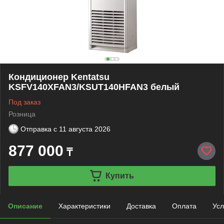
Кондиционер Kentatsu
KSFV140XFAN3/KSUT140HFAN3 белый
Под заказ
Розница
Отправка с
11 августа 2026
877 000
₸
Купить
Описание
Характеристики
Доставка
Оплата
Усл