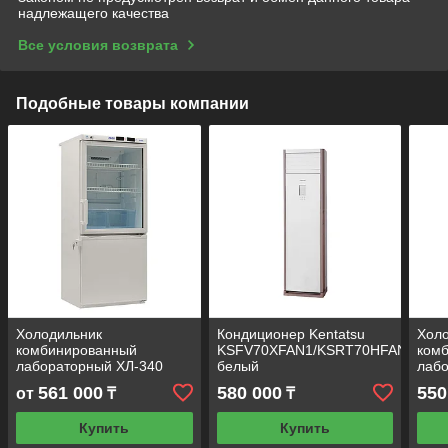
надлежащего качества
Все условия возврата
Подобные товары компании
Холодильник
Кондиционер Kentatsu
Хол
комбинированный
KSFV70XFAN1/KSRT70HFAN1
ком
лабораторный ХЛ-340
белый
лаб
"POZIS
"PO
561 000
580 000
550
от
₸
₸
Купить
Купить