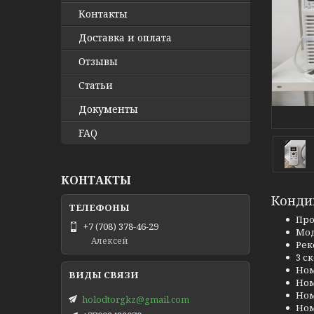
Контакты
Доставка и оплата
Отзывы
Статьи
Документы
FAQ
КОНТАКТЫ
Конди
Про
+7 (708) 378-46-29
Мод
Алексей
Рек
3 с
Ном
Ном
Ном
holodtorgkz@gmail.com
Ном