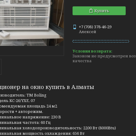
Купить
+7 (708) 378-46-29
Алексей
Законом не предусмотрен воз
качества
ционер на окно купить в Алматы
изводитель: ТМ Boling
ель KC-26/YXE, 07
омендуемая площадь 24 м2
корости + авторежим.
инальное напряжение: 230 В
инальная частота: 60 Гц
инальная холодопроизводительность: 2200 Вт (8000Btu)
инальная мощность охлаждения: 656 Вт