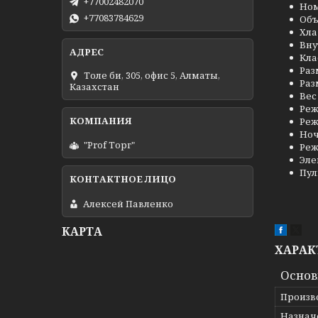
+77002482070
Ном
+77083784629
Объ
Хла
Вну
Кла
Раз
Толе би, 305, офис 5, Алматы,
Раз
Казахстан
Вес 
Реж
Реж
Но
"Prof Торг"
Реж
Эле
Пул
Алексей Павленко
КАРТА
ХАРАК
Осно
Произв
Назнач