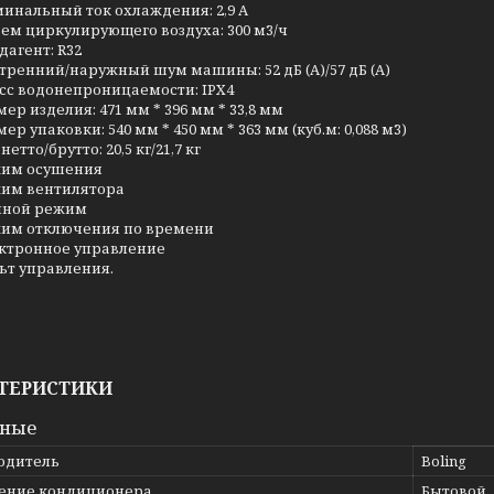
инальный ток охлаждения: 2,9 А
ем циркулирующего воздуха: 300 м3/ч
дагент: R32
тренний/наружный шум машины: 52 дБ (А)/57 дБ (А)
сс водонепроницаемости: IPX4
мер изделия: 471 мм * 396 мм * 33,8 мм
мер упаковки: 540 мм * 450 мм * 363 мм (куб.м: 0,088 м3)
нетто/брутто: 20,5 кг/21,7 кг
им осушения
им вентилятора
чной режим
им отключения по времени
ктронное управление
ьт управления.
ТЕРИСТИКИ
вные
одитель
Boling
ение кондиционера
Бытовой