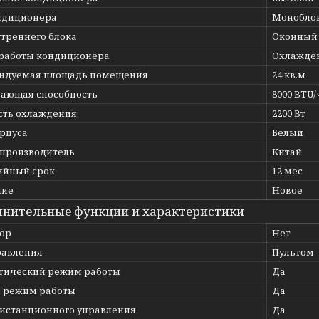
ндиционера
Монобло
утреннего блока
Оконный
работы кондиционера
Охлажде
ндуемая площадь помещения
24 кв.м
ающая способность
8000 BTU/
ть охлаждения
2200 Вт
орпуса
Белый
 производитель
Китай
ийный срок
12 мес
ние
Новое
нительные функции и характеристики
ор
Нет
равления
Пультом
тический режим работы
Да
 режим работы
Да
дистанционного управления
Да