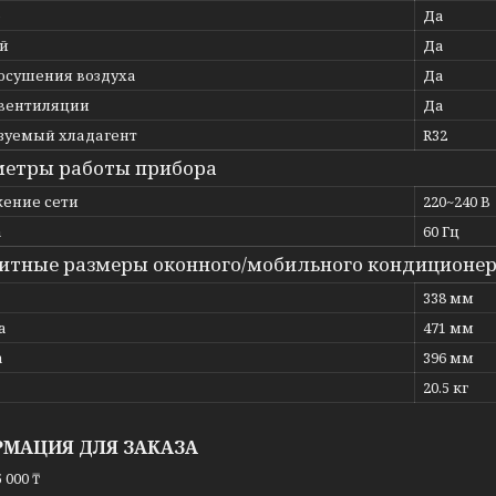
р
Да
й
Да
осушения воздуха
Да
вентиляции
Да
зуемый хладагент
R32
етры работы прибора
ение сети
220~240 В
а
60 Гц
итные размеры оконного/мобильного кондиционе
338 мм
а
471 мм
а
396 мм
20.5 кг
МАЦИЯ ДЛЯ ЗАКАЗА
 000 ₸