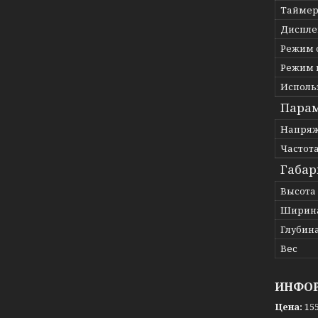
Тайме
Диспле
Режим 
Режим 
Исполь
Парам
Напряж
Частот
Габар
Высота
Ширин
Глубин
Вес
ИНФОР
Цена:
155