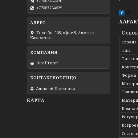
+77002482070
+77083784629
ХАРАК
Осно
Толе би, 305, офис 5, Алматы,
Казахстан
Страна
Тип
Тип то
"Prof Торг"
Констр
Форма
Матери
Алексей Павленко
Толщин
КАРТА
Матери
Компле
Регули
Встрое
Состоя