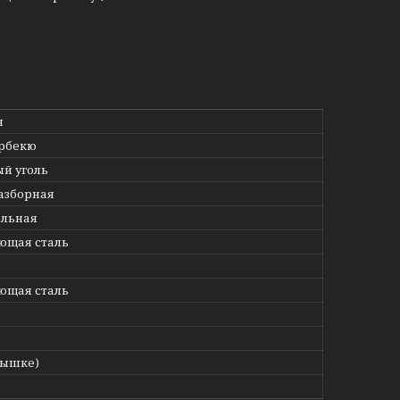
н
арбекю
й уголь
азборная
ольная
ющая сталь
ющая сталь
рышке)