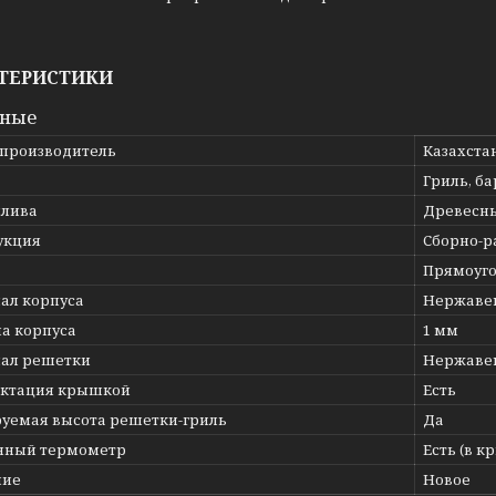
ТЕРИСТИКИ
вные
 производитель
Казахста
Гриль, б
плива
Древесны
укция
Сборно-р
Прямоуг
ал корпуса
Нержаве
а корпуса
1 мм
ал решетки
Нержаве
ктация крышкой
Есть
руемая высота решетки-гриль
Да
нный термометр
Есть (в к
ние
Новое