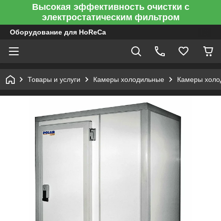
Высокая эффективность очистки с
электростатическим фильтром
Оборудование для HoReCa
Товары и услуги
Камеры холодильные
Камеры холо