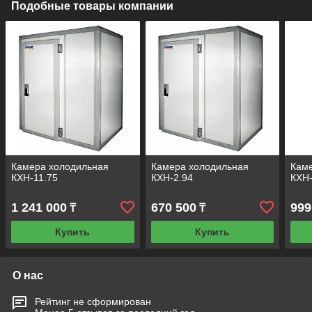
Подобные товары компании
Камера холодильная
Камера холодильная
Кам
КХН-11.75
КХН-2.94
КХН-
1 241 000
670 500
999
₸
₸
Купить
Купить
О нас
Рейтинг не сформирован