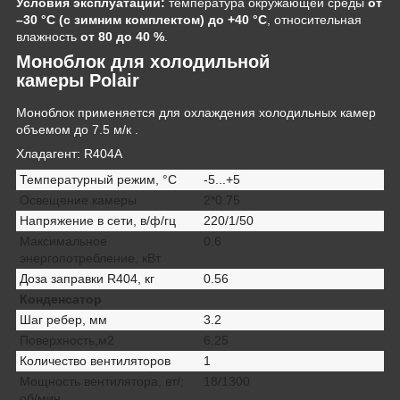
Условия эксплуатации:
температура окружающей среды
от
–30 °C (с зимним комплектом) до +40 °C
, относительная
влажность
от 80 до 40 %
.
Моноблок для холодильной
камеры Polair
Моноблок применяется для охлаждения холодильных камер
объемом до 7.5 м/к .
Хладагент:
R404A
Температурный режим, °С
-5...+5
Освещение камеры
2*0.75
Напряжение в сети, в/ф/гц
220/1/50
Maксимальное
0.6
энергопотребление, кВт
Доза заправки R404, кг
0.56
Конденсатор
Шаг ребер, мм
3.2
Поверхность,м2
6.25
Количество вентиляторов
1
Мощность вентилятора, вт/;
18/1300
об/мин