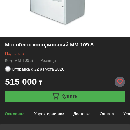
Моноблок холодильный МM 109 S
Под заказ
Код: МM 109 S
Розница
Отправка с
22 августа 2026
515 000
₸
Купить
Описание
Характеристики
Доставка
Оплата
Усл