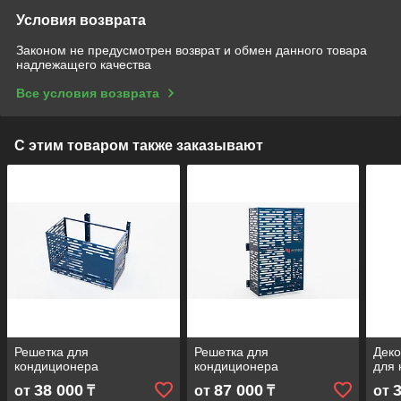
Условия возврата
Законом не предусмотрен возврат и обмен данного товара
надлежащего качества
Все условия возврата
С этим товаром также заказывают
Решетка для
Решетка для
Деко
кондиционера
кондиционера
для 
38 000
87 000
от
₸
от
₸
от