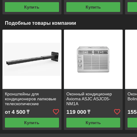
Купить
Купить
Подобные товары компании
Кронштейны для
Оконный кондиционер
Око
кондиционеров лапковые
Axioma ASJC ASJC05-
Boli
телескопические
NM1A
4 500
119 000
155
от
₸
₸
Купить
Купить