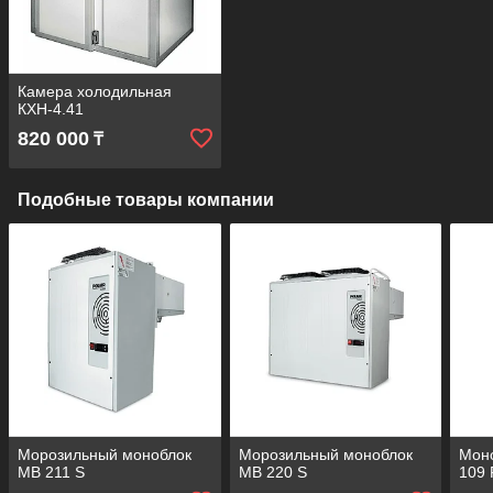
Камера холодильная
КХН-4.41
820 000
₸
Подобные товары компании
Морозильный моноблок
Морозильный моноблок
Мон
MB 211 S
MB 220 S
109 