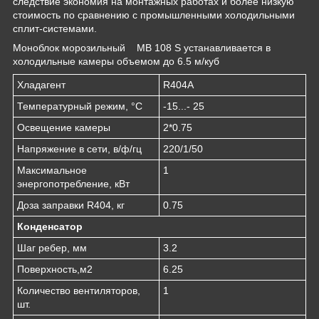
следствие экономия на монтажных работах и более низкую
стоимость по сравнению с промышленными холодильными
сплит-системами.
Моноблок морозильный MB 108 S устанавливается в
холодильные камеры объемом до 6.5 м/куб
Хладагент
R404A
Температурный режим, °С
-15...- 25
Освещение камеры
2*0.75
Напряжение в сети, в/ф/гц
220/1/50
Maксимальное
1
энергопотребление, кВт
Доза заправки R404, кг
0.75
Конденсатор
Шаг ребер, мм
3.2
Поверхность,м2
6.25
Количество вентиляторов,
1
шт.