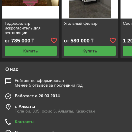
Гидрофильтр
Угольный фильтр
Сис
искрогаситель для
вентиляции
785 000
580 000
1 2
от
₸
от
₸
Купить
Купить
О нас
Рейтинг не сформирован
Менее 5 отзывов за последний год
Работает с 20.03.2014
г. Алматы
Толе би, 305, офис 5, Алматы, Казахстан
Контакты