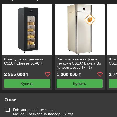
Шкаф для вызревания
Расстоечный шкаф для
Шка
CS107 Cheese BLACK
пекарни CS107 Bakery Bs
CS1
(глухая дверь Тип 1)
2 855 600
1 060 000
2 7
₸
₸
Купить
Купить
О нас
Рейтинг не сформирован
Менее 5 отзывов за последний год