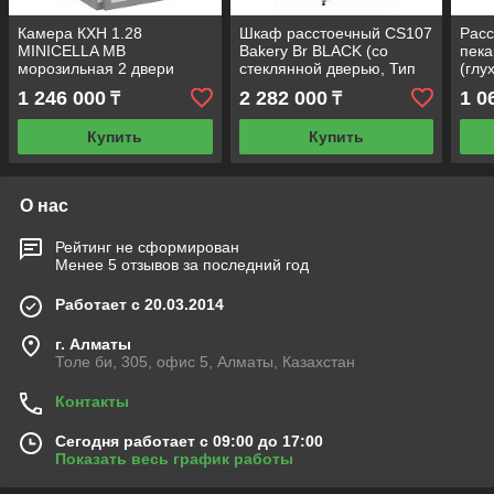
Камера КХН 1.28
Шкаф расстоечный CS107
Рас
MINICELLA MВ
Bakery Br BLАCK (со
пека
морозильная 2 двери
стеклянной дверью, Тип
(глу
1)
1 246 000
2 282 000
1 0
₸
₸
Купить
Купить
О нас
Рейтинг не сформирован
Менее 5 отзывов за последний год
Работает с 20.03.2014
г. Алматы
Толе би, 305, офис 5, Алматы, Казахстан
Контакты
Сегодня работает с 09:00 до 17:00
Показать весь график работы