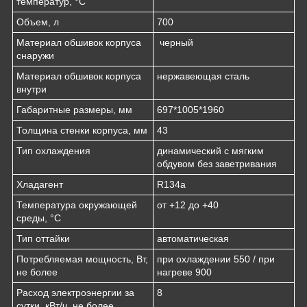
температур, °C
Объем, л
700
Материал обшивок корпуса
черный
снаружи
Материал обшивок корпуса
нержавеющая сталь
внутри
Габаритные размеры, мм
697*1005*1960
Толщина стенки корпуса, мм
43
Тип охлаждения
динамический с мягким
обдувом без заветривания
Хладагент
R134a
Температура окружающей
от +12 до +40
среды, °С
Тип оттайки
автоматическая
Потребляемая мощность, Вт,
при охлаждении 550 / при
не более
нагреве 900
Расход электроэнергии за
8
сутки, кВт/ч, не более