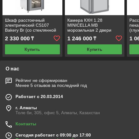
Шкаф расстоечный
Камера КХН 1.28
Рас
электрический CS107
MINICELLA MВ
пека
Bakery Br (со стеклянной
морозильная 2 двери
(глу
дверью, Тип 1)
2 330 000
1 246 000
1 0
₸
₸
Купить
Купить
О нас
Рейтинг не сформирован
Менее 5 отзывов за последний год
Работает с 20.03.2014
г. Алматы
Толе би, 305, офис 5, Алматы, Казахстан
Контакты
Сегодня работает с 09:00 до 17:00