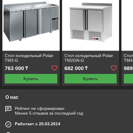
Стол холодильный Polair
Стол холодильный Polair
Стол
TM3-G
TM2GN-G
TM4
763 000
682 000
989
₸
₸
Купить
Купить
О нас
Рейтинг не сформирован
Менее 5 отзывов за последний год
Работает с 20.03.2014